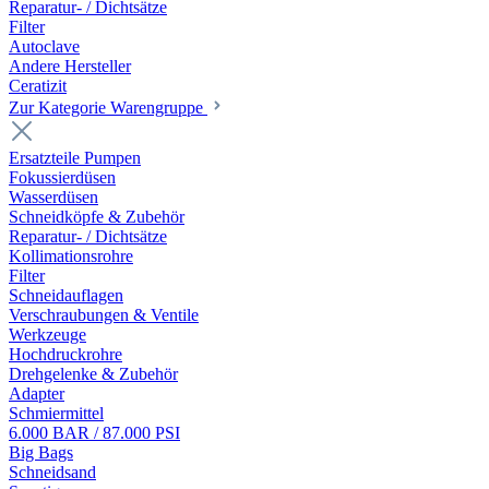
Reparatur- / Dichtsätze
Filter
Autoclave
Andere Hersteller
Ceratizit
Zur Kategorie Warengruppe
Ersatzteile Pumpen
Fokussierdüsen
Wasserdüsen
Schneidköpfe & Zubehör
Reparatur- / Dichtsätze
Kollimationsrohre
Filter
Schneidauflagen
Verschraubungen & Ventile
Werkzeuge
Hochdruckrohre
Drehgelenke & Zubehör
Adapter
Schmiermittel
6.000 BAR / 87.000 PSI
Big Bags
Schneidsand