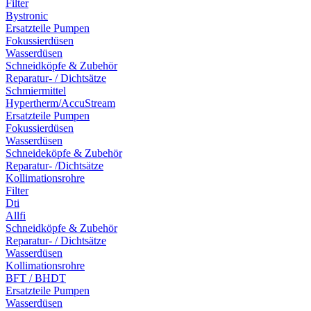
Filter
Bystronic
Ersatzteile Pumpen
Fokussierdüsen
Wasserdüsen
Schneidköpfe & Zubehör
Reparatur- / Dichtsätze
Schmiermittel
Hypertherm/AccuStream
Ersatzteile Pumpen
Fokussierdüsen
Wasserdüsen
Schneideköpfe & Zubehör
Reparatur- /Dichtsätze
Kollimationsrohre
Filter
Dti
Allfi
Schneidköpfe & Zubehör
Reparatur- / Dichtsätze
Wasserdüsen
Kollimationsrohre
BFT / BHDT
Ersatzteile Pumpen
Wasserdüsen