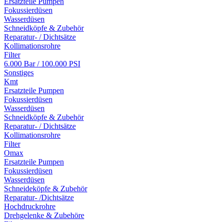
Ersatzteile Pumpen
Fokussierdüsen
Wasserdüsen
Schneidköpfe & Zubehör
Reparatur- / Dichtsätze
Kollimationsrohre
Filter
6.000 Bar / 100.000 PSI
Sonstiges
Kmt
Ersatzteile Pumpen
Fokussierdüsen
Wasserdüsen
Schneidköpfe & Zubehör
Reparatur- / Dichtsätze
Kollimationsrohre
Filter
Omax
Ersatzteile Pumpen
Fokussierdüsen
Wasserdüsen
Schneideköpfe & Zubehör
Reparatur- /Dichtsätze
Hochdruckrohre
Drehgelenke & Zubehöre