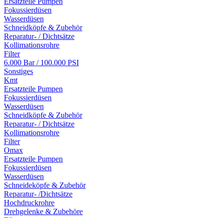
Ersatzteile Pumpen
Fokussierdüsen
Wasserdüsen
Schneidköpfe & Zubehör
Reparatur- / Dichtsätze
Kollimationsrohre
Filter
6.000 Bar / 100.000 PSI
Sonstiges
Kmt
Ersatzteile Pumpen
Fokussierdüsen
Wasserdüsen
Schneidköpfe & Zubehör
Reparatur- / Dichtsätze
Kollimationsrohre
Filter
Omax
Ersatzteile Pumpen
Fokussierdüsen
Wasserdüsen
Schneideköpfe & Zubehör
Reparatur- /Dichtsätze
Hochdruckrohre
Drehgelenke & Zubehöre