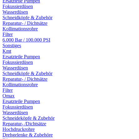
Ersatzteile Pumpen
Fokussierdüsen
Wasserdüsen
Schneidköpfe & Zubehör
Reparatur- / Dichtsätze
Kollimationsrohre
Filter
6.000 Bar / 100.000 PSI
Sonstiges
Kmt
Ersatzteile Pumpen
Fokussierdüsen
Wasserdüsen
Schneidköpfe & Zubehör
Reparatur- / Dichtsätze
Kollimationsrohre
Filter
Omax
Ersatzteile Pumpen
Fokussierdüsen
Wasserdüsen
Schneideköpfe & Zubehör
Reparatur- /Dichtsätze
Hochdruckrohre
Drehgelenke & Zubehöre