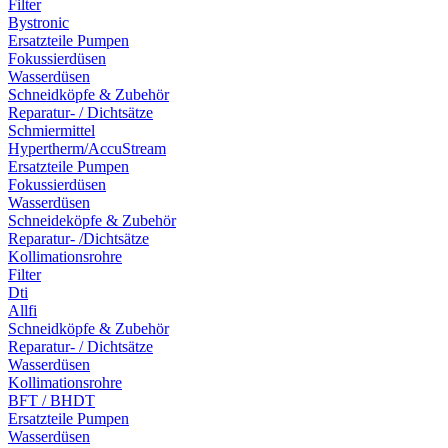
Filter
Bystronic
Ersatzteile Pumpen
Fokussierdüsen
Wasserdüsen
Schneidköpfe & Zubehör
Reparatur- / Dichtsätze
Schmiermittel
Hypertherm/AccuStream
Ersatzteile Pumpen
Fokussierdüsen
Wasserdüsen
Schneideköpfe & Zubehör
Reparatur- /Dichtsätze
Kollimationsrohre
Filter
Dti
Allfi
Schneidköpfe & Zubehör
Reparatur- / Dichtsätze
Wasserdüsen
Kollimationsrohre
BFT / BHDT
Ersatzteile Pumpen
Wasserdüsen