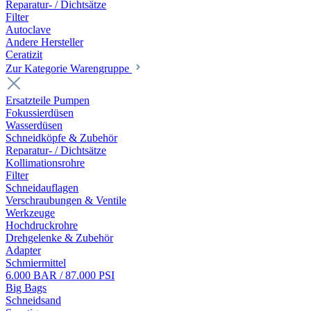
Reparatur- / Dichtsätze
Filter
Autoclave
Andere Hersteller
Ceratizit
Zur Kategorie Warengruppe
Ersatzteile Pumpen
Fokussierdüsen
Wasserdüsen
Schneidköpfe & Zubehör
Reparatur- / Dichtsätze
Kollimationsrohre
Filter
Schneidauflagen
Verschraubungen & Ventile
Werkzeuge
Hochdruckrohre
Drehgelenke & Zubehör
Adapter
Schmiermittel
6.000 BAR / 87.000 PSI
Big Bags
Schneidsand