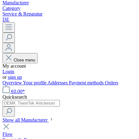
Manufacturer
Category
Service & Reparatur
DE
Close menu
My account
Login
or
sign up
Overview
Your profile
Addresses
Payment methods
Orders
€0.00*
Quicksearch
Show all Manufacturer
Flow