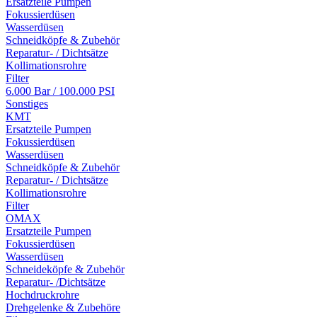
Ersatzteile Pumpen
Fokussierdüsen
Wasserdüsen
Schneidköpfe & Zubehör
Reparatur- / Dichtsätze
Kollimationsrohre
Filter
6.000 Bar / 100.000 PSI
Sonstiges
KMT
Ersatzteile Pumpen
Fokussierdüsen
Wasserdüsen
Schneidköpfe & Zubehör
Reparatur- / Dichtsätze
Kollimationsrohre
Filter
OMAX
Ersatzteile Pumpen
Fokussierdüsen
Wasserdüsen
Schneideköpfe & Zubehör
Reparatur- /Dichtsätze
Hochdruckrohre
Drehgelenke & Zubehöre