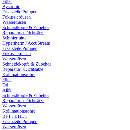
Filter
Bystronic
Ersatzteile Pumpen
Fokussierdüsen
Wasserdüsen
Schneidköpfe & Zubehör
Reparatur- / Dichtsätze
Schmiermittel
Hypertherm / AccuStream
Ersatzteile Pumpen
Fokussierdüsen
Wasserdüsen
Schneideköpfe & Zubehör
Reparatur- /Dichtsätze
Kollimationsrohre
Filter
Dti
Allfi
Schneidköpfe & Zubehör
Reparatur- / Dichtsätze
Wasserdüsen
Kollimationsrohre
BFT / BHDT
Ersatzteile Pumpen
Wasserdüsen