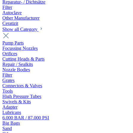
Reparatur- / Dichtsätze
Filter
Autoclave
Other Manufacturer
Ceratizit
Show all Category
Pump Parts
Focussing Nozzles
Orifices
Cutting Heads & Parts
Repair / Sealkits
Nozzle Bodies
Filter
Grates
Connectors & Valves
Tools
High Pressure Tubes
Swivels & Kits
Adapter
Lubricans
6.000 BAR / 87.000 PSI
Big Bags
Sand