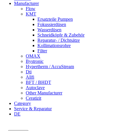
Manufacturer
Flow
KMT
Ersatzteile Pumpen
Fokussierdüsen
Wasserdüsen
Schneidköpfe & Zubehör
Reparatur- / Dichtsätze
Kollimationsrohre
Filter
OMAX
Bystronic
Hypertherm / AccuStream
Dti
Allfi
BFT / BHDT
Autoclave
Other Manufacturer
Ceratizit
Category
Service & Reparatur
DE