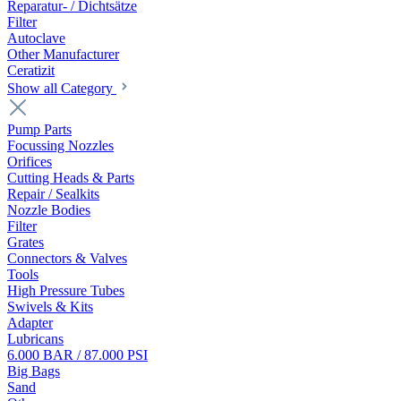
Reparatur- / Dichtsätze
Filter
Autoclave
Other Manufacturer
Ceratizit
Show all Category
Pump Parts
Focussing Nozzles
Orifices
Cutting Heads & Parts
Repair / Sealkits
Nozzle Bodies
Filter
Grates
Connectors & Valves
Tools
High Pressure Tubes
Swivels & Kits
Adapter
Lubricans
6.000 BAR / 87.000 PSI
Big Bags
Sand