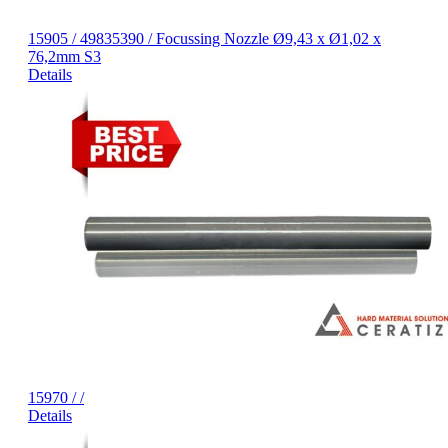
15905 / 49835390 / Focussing Nozzle Ø9,43 x Ø1,02 x
76,2mm S3
Details
15970 / /
Details