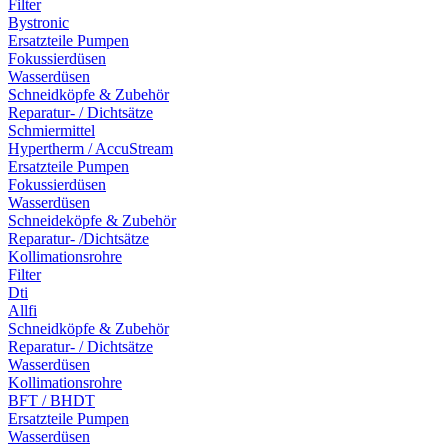
Filter
Bystronic
Ersatzteile Pumpen
Fokussierdüsen
Wasserdüsen
Schneidköpfe & Zubehör
Reparatur- / Dichtsätze
Schmiermittel
Hypertherm / AccuStream
Ersatzteile Pumpen
Fokussierdüsen
Wasserdüsen
Schneideköpfe & Zubehör
Reparatur- /Dichtsätze
Kollimationsrohre
Filter
Dti
Allfi
Schneidköpfe & Zubehör
Reparatur- / Dichtsätze
Wasserdüsen
Kollimationsrohre
BFT / BHDT
Ersatzteile Pumpen
Wasserdüsen