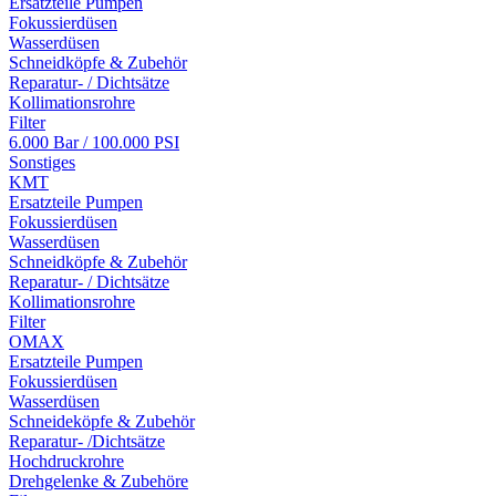
Ersatzteile Pumpen
Fokussierdüsen
Wasserdüsen
Schneidköpfe & Zubehör
Reparatur- / Dichtsätze
Kollimationsrohre
Filter
6.000 Bar / 100.000 PSI
Sonstiges
KMT
Ersatzteile Pumpen
Fokussierdüsen
Wasserdüsen
Schneidköpfe & Zubehör
Reparatur- / Dichtsätze
Kollimationsrohre
Filter
OMAX
Ersatzteile Pumpen
Fokussierdüsen
Wasserdüsen
Schneideköpfe & Zubehör
Reparatur- /Dichtsätze
Hochdruckrohre
Drehgelenke & Zubehöre