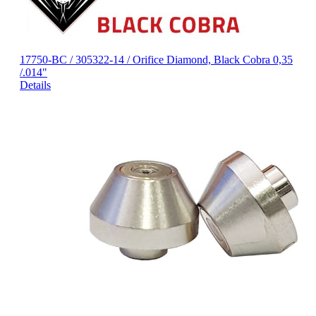
17750-BC / 305322-14 / Orifice Diamond, Black Cobra 0,35
/.014"
Details