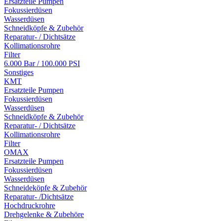
Ersatzteile Pumpen
Fokussierdüsen
Wasserdüsen
Schneidköpfe & Zubehör
Reparatur- / Dichtsätze
Kollimationsrohre
Filter
6.000 Bar / 100.000 PSI
Sonstiges
KMT
Ersatzteile Pumpen
Fokussierdüsen
Wasserdüsen
Schneidköpfe & Zubehör
Reparatur- / Dichtsätze
Kollimationsrohre
Filter
OMAX
Ersatzteile Pumpen
Fokussierdüsen
Wasserdüsen
Schneideköpfe & Zubehör
Reparatur- /Dichtsätze
Hochdruckrohre
Drehgelenke & Zubehöre