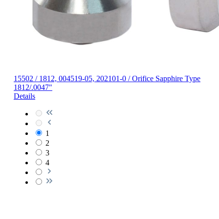
15502 / 1812, 004519-05, 202101-0 / Orifice Sapphire Type
1812/.0047"
Details
1
2
3
4