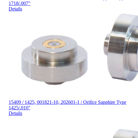
1718/.007"
Details
15409 / 1425, 001821-10, 202601-1 / Orifice Sapphire Type
1425/.010"
Details