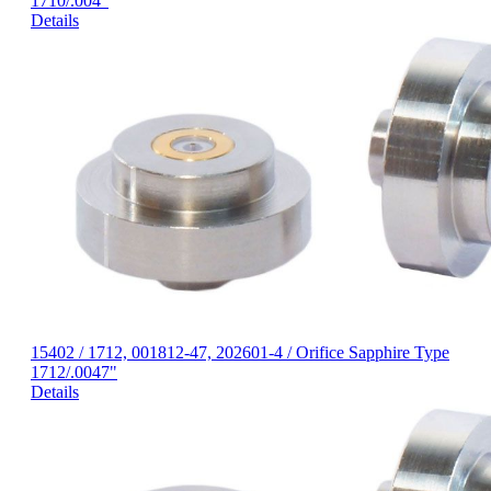
1710/.004"
Details
15402 / 1712, 001812-47, 202601-4 / Orifice Sapphire Type
1712/.0047"
Details