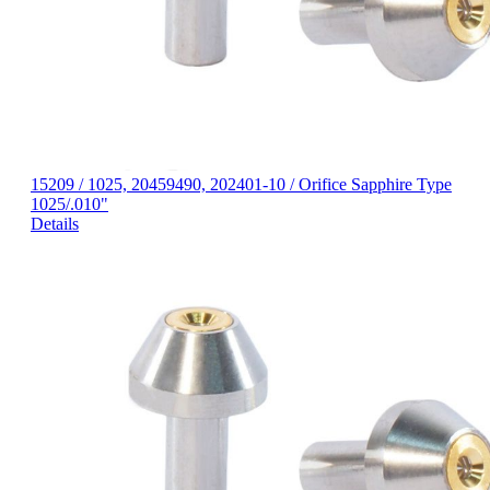
15209 / 1025, 20459490, 202401-10 / Orifice Sapphire Type
1025/.010"
Details