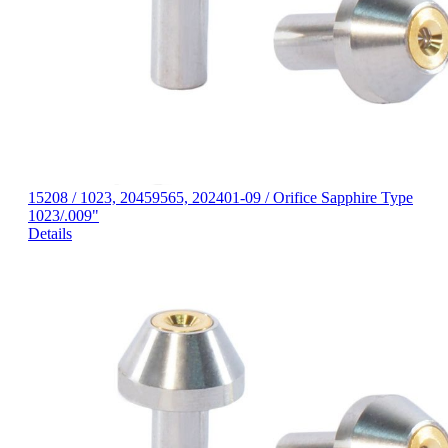
15208 / 1023, 20459565, 202401-09 / Orifice Sapphire Type
1023/.009"
Details