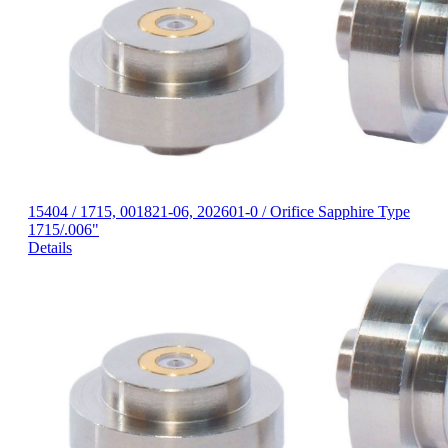
15404 / 1715, 001821-06, 202601-0 / Orifice Sapphire Type
1715/.006"
Details