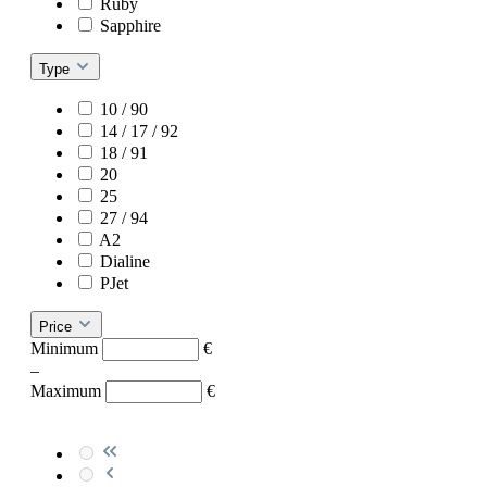
Ruby
Sapphire
Type
10 / 90
14 / 17 / 92
18 / 91
20
25
27 / 94
A2
Dialine
PJet
Price
Minimum
€
–
Maximum
€