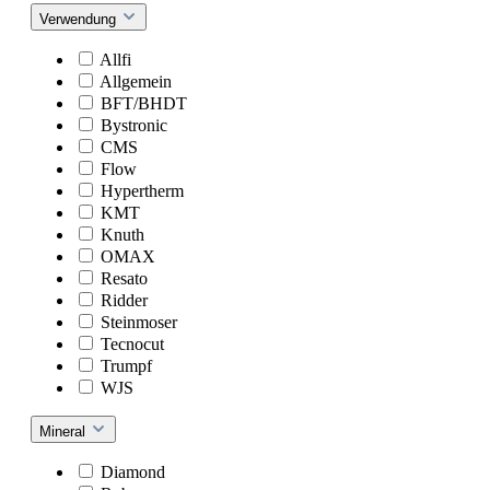
Verwendung
Allfi
Allgemein
BFT/BHDT
Bystronic
CMS
Flow
Hypertherm
KMT
Knuth
OMAX
Resato
Ridder
Steinmoser
Tecnocut
Trumpf
WJS
Mineral
Diamond