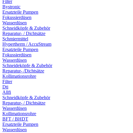
Filter
Bystronic
Ersatzteile Pumpen
Fokussierdüsen
Wasserdüsen
Schneidköpfe & Zubehör
Reparatur- / Dichtsätze
Schmiermittel
Hypertherm / AccuStream
Ersatzteile Pumpen
Fokussierdüsen
Wasserdüsen
Schneideköpfe & Zubehör
Reparatur- /Dichtsätze
Kollimationsrohre
Filter
Dti
Allfi
Schneidköpfe & Zubehör
Reparatur- / Dichtsätze
Wasserdüsen
Kollimationsrohre
BFT / BHDT
Ersatzteile Pumpen
Wasserdüsen