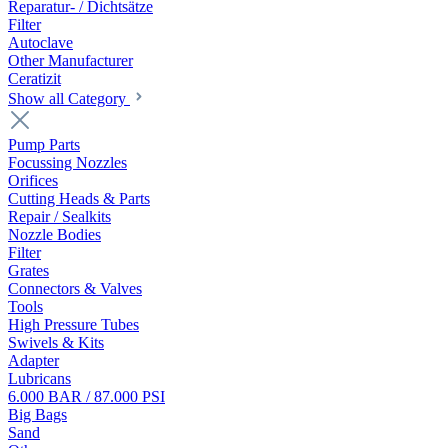
Reparatur- / Dichtsätze
Filter
Autoclave
Other Manufacturer
Ceratizit
Show all Category
Pump Parts
Focussing Nozzles
Orifices
Cutting Heads & Parts
Repair / Sealkits
Nozzle Bodies
Filter
Grates
Connectors & Valves
Tools
High Pressure Tubes
Swivels & Kits
Adapter
Lubricans
6.000 BAR / 87.000 PSI
Big Bags
Sand